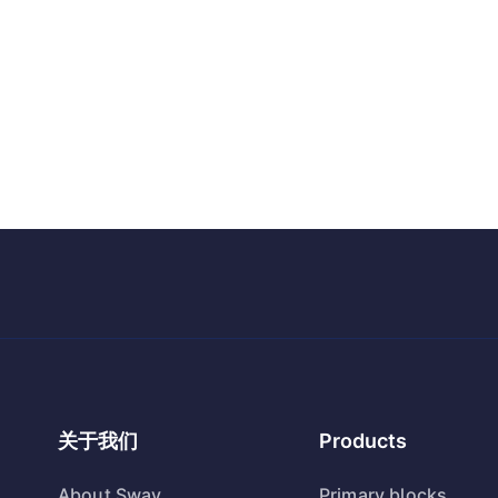
关于我们
Products
About Sway
Primary blocks