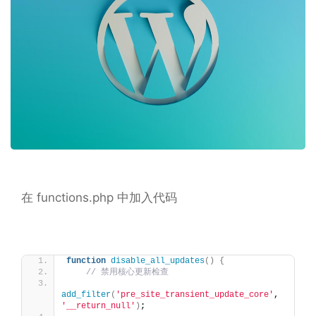
在 functions.php 中加入代码
function
disable_all_updates
()
{
// 禁用核心更新检查
add_filter
(
'pre_site_transient_update_core'
, 
'__return_null'
)
;