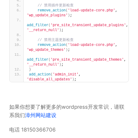
// 禁用插件更新检查
remove_action
(
'load-update-core.php'
, 
'wp_update_plugins'
)
;
add_filter
(
'pre_site_transient_update_plugins'
, 
'__return_null'
)
;
// 禁用主题更新检查
remove_action
(
'load-update-core.php'
, 
'wp_update_themes'
)
;
add_filter
(
'pre_site_transient_update_themes'
, 
'__return_null'
)
;
}
add_action
(
'admin_init'
, 
'disable_all_updates'
)
;
如果你想要了解更多的wordpress开发常识，请联
系我们
漳州网站建设
电话 18150366706